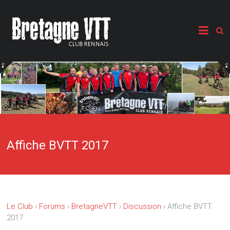
Affiche BVTT 2017
Le Club
›
Forums
›
BretagneVTT
›
Discussion
›
Affiche BVTT
2017