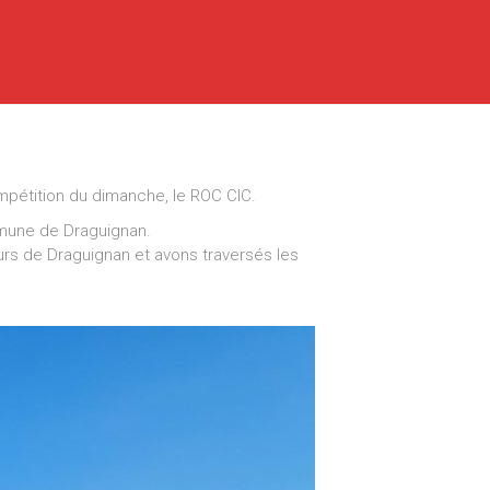
mpétition du dimanche, le ROC CIC.
ommune de Draguignan.
rs de Draguignan et avons traversés les