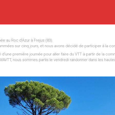
e au Roc d’Azur à Frejus (83).
mées sur cinq jours, et nous avons décidé de participer à la co
té d’une première journée pour aller faire du VTT à partir de la c
WAVTT, nous sommes partis le vendredi randonner dans les hauteu