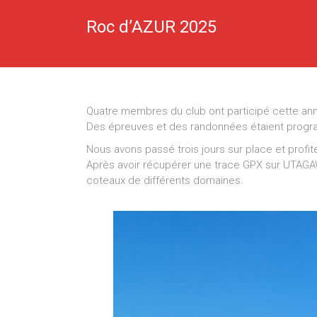
Roc d’AZUR 2025
Quatre membres du club ont participé cette anné
Des épreuves et des randonnées étaient program
Nous avons passé trois jours sur place et profi
Après avoir récupérer une trace GPX sur UTAGA
coteaux de différents domaines.