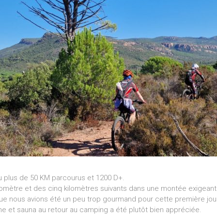
u plus de 50 KM parcourus et 1200 D+.
omètre et des cinq kilomètres suivants dans une montée exigeant
 que nous avions été un peu trop gourmand pour cette première jou
ine et sauna au retour au camping a été plutôt bien appréciée.